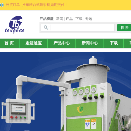
外贸订单--推车转台式喷砂机如期交付！
产品模型
|
新闻
|
产品
|
下载
|
专题
首 页
走进通宝
产品中心
新闻中心
下载