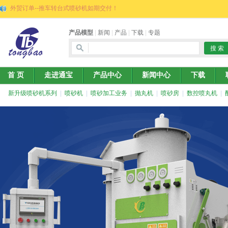
外贸订单--推车转台式喷砂机如期交付！
产品模型
|
新闻
|
产品
|
下载
|
专题
首 页
走进通宝
产品中心
新闻中心
下载
新升级喷砂机系列
|
喷砂机
|
喷砂加工业务
|
抛丸机
|
喷砂房
|
数控喷丸机
|